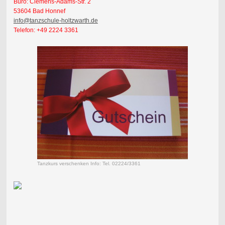
Büro: Clemens-Adams-Str. 2
53604 Bad Honnef
info@tanzschule-holtzwarth.de
Telefon: +49 2224 3361
Tanzkurs verschenken Info: Tel. 02224/3361