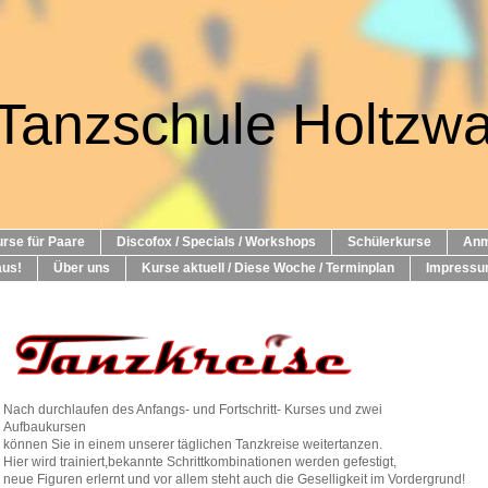
Tanzschule Holtzwa
rse für Paare
Discofox / Specials / Workshops
Schülerkurse
Anm
aus!
Über uns
Kurse aktuell / Diese Woche / Terminplan
Impress
Nach durchlaufen des Anfangs- und Fortschritt- Kurses und zwei
Aufbaukursen
können Sie in einem unserer täglichen Tanzkreise weitertanzen.
Hier wird trainiert,
bekannte Schrittkombinationen werden gefestigt,
neue Figuren erlernt
und vor allem steht auch die Geselligkeit im Vordergrund!